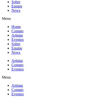
Sobre
Equipe
News
Menu
Home
Contato
Artistas
Eventos
Sobre
Equipe
News
Artistas
Contato
Eventos
Menu
Artistas
Contato
Eventos