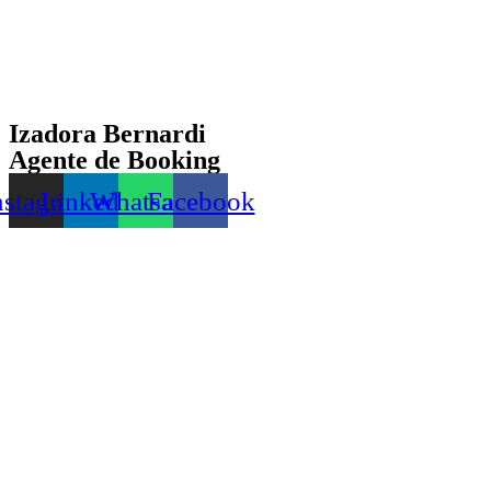
Izadora Bernardi
Agente de Booking
nstagram
Linkedin
Whatsapp
Facebook